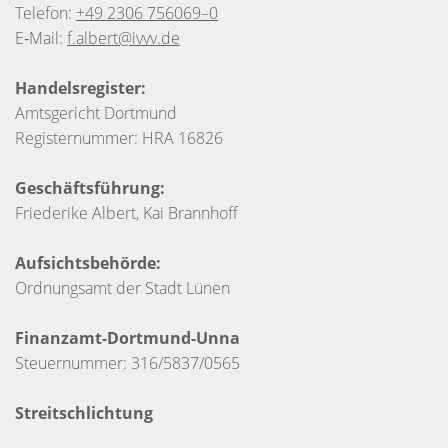
Tele­fon:
+49 2306 756069–0
E‑Mail:
f.albert@ivvv.de
Han­dels­re­gis­ter:
Amts­ge­richt Dort­mund
Regis­ter­num­mer: HRA 16826
Geschäfts­füh­rung:
Frie­de­rike Albert, Kai Brann­hoff
Auf­sichts­be­hörde:
Ord­nungs­amt der Stadt Lünen
Finan­­­­­­­­­­­­­­z­amt-Dor­­­­­­­­­­­­­­t­­­­­­­­­­­­­­­mund-Unna
Steu­er­num­mer: 316/5837/0565
Streit­schlich­tung