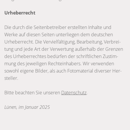
Urhe­ber­recht
Die durch die Sei­ten­be­trei­ber erstell­ten Inhalte und
Werke auf die­sen Sei­ten unter­lie­gen dem deut­schen
Urhe­ber­recht. Die Ver­viel­fäl­ti­gung, Bear­bei­tung, Ver­brei­
tung und jede Art der Ver­wer­tung außer­halb der Gren­zen
des Urhe­ber­rech­tes bedür­fen der schrift­li­chen Zustim­
mung des jewei­li­gen Rech­te­inha­bers. Wir ver­wen­den
sowohl eigene Bil­der, als auch Foto­ma­te­rial diver­ser Her­
stel­ler.
Bitte beach­ten Sie unse­ren
Daten­schutz
.
Lünen, im Januar 2025