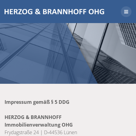
Skip
to
content
Impres­sum
gemäß § 5 DDG
HERZOG & BRANNHOFF
Immo­bi­li­en­ver­wal­tung OHG
Fry­d­ag­straße 24 |
D‑44536 Lünen