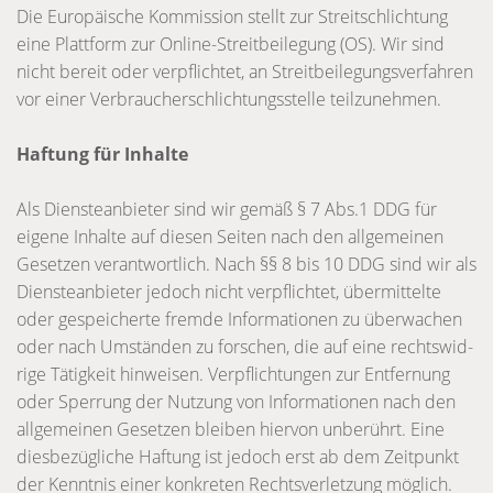
Die Euro­päi­sche Kom­mis­sion stellt zur Streit­schlich­tung
eine Platt­form zur Online-Strei­­­­­­­­­­­­­­t­­­­­­­­­­­­­­­bei­­­­­­­­­­­­­­­le­­­­­­­­­­­­­­­gung (OS). Wir sind
nicht bereit oder ver­pflich­tet, an Streit­bei­le­gungs­ver­fah­ren
vor einer Ver­brau­cher­schlich­tungs­stelle teil­zu­neh­men.
Haf­tung für Inhalte
Als Diens­te­an­bie­ter sind wir gemäß § 7 Abs.1 DDG für
eigene Inhalte auf die­sen Sei­ten nach den all­ge­mei­nen
Geset­zen ver­ant­wort­lich. Nach §§ 8 bis 10 DDG sind wir als
Diens­te­an­bie­ter jedoch nicht ver­pflich­tet, über­mit­telte
oder gespei­cherte fremde Infor­ma­tio­nen zu über­wa­chen
oder nach Umstän­den zu for­schen, die auf eine rechts­wid­
rige Tätig­keit hin­wei­sen. Ver­pflich­tun­gen zur Ent­fer­nung
oder Sper­rung der Nut­zung von Infor­ma­tio­nen nach den
all­ge­mei­nen Geset­zen blei­ben hier­von unbe­rührt. Eine
dies­be­züg­li­che Haf­tung ist jedoch erst ab dem Zeit­punkt
der Kennt­nis einer kon­kre­ten Rechts­ver­let­zung mög­lich.