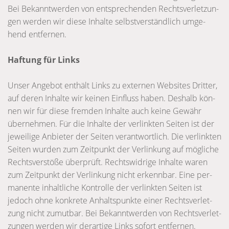
Bei Bekannt­wer­den von ent­spre­chen­den Rechts­ver­let­zun­
gen wer­den wir diese Inhalte selbst­ver­ständ­lich umge­
hend ent­fer­nen.
Haf­tung für Links
Unser Ange­bot ent­hält Links zu exter­nen Web­sites Drit­ter,
auf deren Inhalte wir kei­nen Ein­fluss haben. Des­halb kön­
nen wir für diese frem­den Inhalte auch keine Gewähr
über­neh­men. Für die Inhalte der ver­link­ten Sei­ten ist der
jewei­lige Anbie­ter der Sei­ten ver­ant­wort­lich. Die ver­link­ten
Sei­ten wur­den zum Zeit­punkt der Ver­lin­kung auf mög­li­che
Rechts­ver­stöße über­prüft. Rechts­wid­rige Inhalte waren
zum Zeit­punkt der Ver­lin­kung nicht erkenn­bar. Eine per­
ma­nente inhalt­li­che Kon­trolle der ver­link­ten Sei­ten ist
jedoch ohne kon­krete Anhalts­punkte einer Rechts­ver­let­
zung nicht zumut­bar. Bei Bekannt­wer­den von Rechts­ver­let­
zun­gen wer­den wir der­ar­tige Links sofort ent­fer­nen.